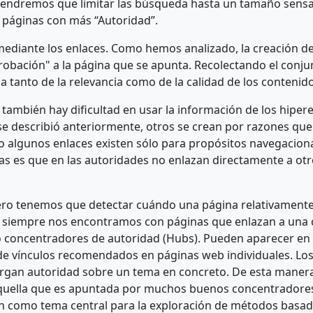
o, tendremos que limitar las búsqueda hasta un tamaño se
 páginas con más “Autoridad”.
ediante los enlaces. Como hemos analizado, la creación de
robación" a la página que se apunta. Recolectando el conju
anto de la relevancia como de la calidad de los contenido
 también hay dificultad en usar la información de los hipe
se describió anteriormente, otros se crean por razones que
algunos enlaces existen sólo para propósitos navegacionale
 es que en las autoridades no enlazan directamente a otro
ero tenemos que detectar cuándo una página relativamente
 siempre nos encontramos con páginas que enlazan a una c
 concentradores de autoridad (Hubs). Pueden aparecer en 
s de vínculos recomendados en páginas web individuales. 
gan autoridad sobre un tema en concreto. De esta manera, 
quella que es apuntada por muchos buenos concentradores
rán como tema central para la exploración de métodos basad