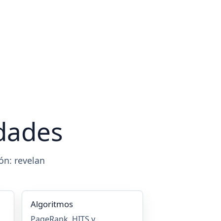
idades
ón: revelan
Algoritmos
PageRank, HITS y