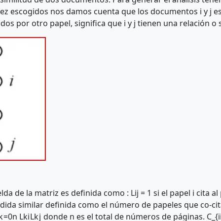
 vez escogidos nos damos cuenta que los documentos i y j es
os por otro papel, significa que i y j tienen una relación o 
da de la matriz es definida como : Lij = 1 si el papel i cita al
dida similar definida como el número de papeles que co-cita
k
=
0
n
L
k
i
L
k
j
donde n es el total de números de páginas.
C_{i