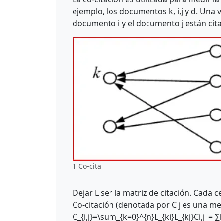
ejemplo, los documentos k, i,j y d. Una
documento i y el documento j están citad
1 Co-cita
Dejar L ser la matriz de citación. Cada cel
Co-citación (denotada por C j es una me
C_{i,j}=\sum_{k=0}^{n}L_{ki}L_{kj}
C
i
,
j
=
∑