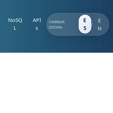
NoSQ
API
E
E
CAMBIAR
/
L
s
S
IDIOMA
N