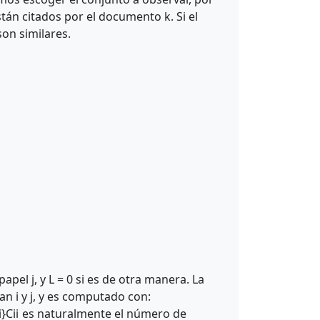
tán citados por el documento k. Si el
son similares.
 papel j, y L = 0 si es de otra manera. La
n i y j, y es computado con:
i}
C
ii
es naturalmente el número de