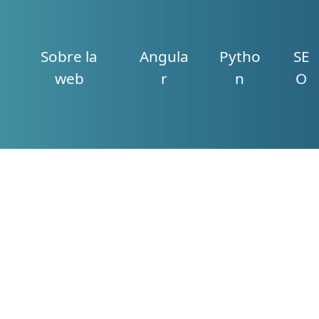
Sobre la
Angula
Pytho
SE
web
r
n
O