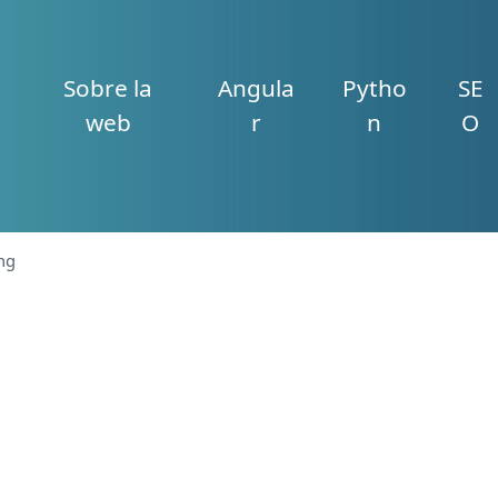
Sobre la
Angula
Pytho
SE
web
r
n
O
ng