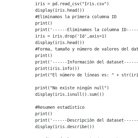
iris
=
pd
.
read_csv
(
"Iris.csv"
)
display
(
iris
.
head
())
#Eliminamos la primera columna ID
print
()
print
(
'------Eliminamos la columna ID----
iris
=
iris
.
drop
(
'Id'
,
axis
=
1
)
display
(
iris
.
head
())
#Forma, tamaño y número de valores del da
print
()
print
(
'------Información del dataset-----
print
(
iris
.
info
())
print
(
"El número de líneas es: "
+
str
(
ir
print
(
"No existe ningún null"
)
display
(
iris
.
isnull
()
.
sum
())
#Resumen estadístico
print
()
print
(
'------Descripción del dataset-----
display
(
iris
.
describe
())