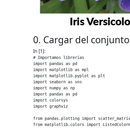
0. Cargar del conjunto
In [1]:
# Importamos librerías
import
pandas
as
pd
import
matplotlib
as
mpl
import
matplotlib.pyplot
as
plt
import
seaborn
as
sns
import
numpy
as
np
import
pandas
as
pd
import
colorsys
import
graphviz
from
pandas.plotting
import
scatter_matri
from
matplotlib.colors
import
ListedColor