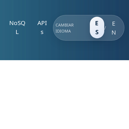
NoSQ
API
E
E
CAMBIAR
/
L
s
S
IDIOMA
N