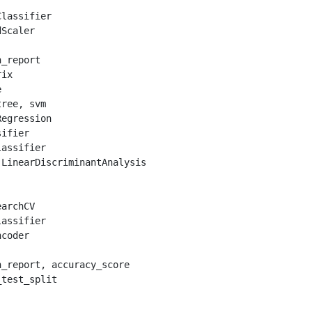
Classifier
dScaler
n_report
rix
e
tree
,
svm
Regression
sifier
lassifier
LinearDiscriminantAnalysis
earchCV
lassifier
ncoder
n_report
,
accuracy_score
_test_split