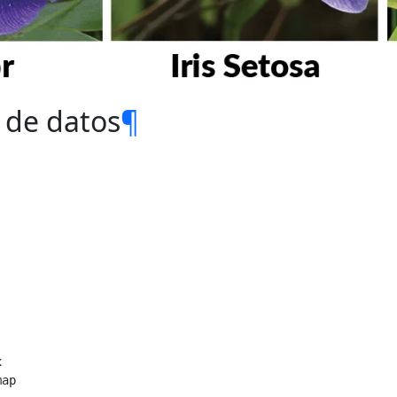
 de datos
¶
x
map