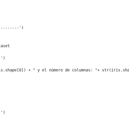
---------'
)
taset
-'
)
is
.
shape
[
0
])
+
" y el número de columnas: "
+
str
(
iris
.
sh
-'
)