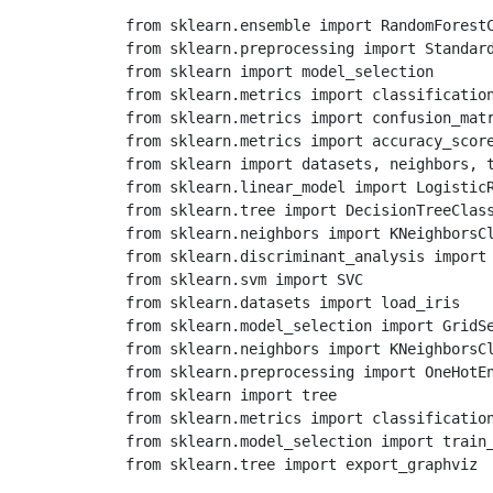
from
sklearn.ensemble
import
RandomForest
from
sklearn.preprocessing
import
Standar
from
sklearn
import
model_selection
from
sklearn.metrics
import
classificatio
from
sklearn.metrics
import
confusion_mat
from
sklearn.metrics
import
accuracy_scor
from
sklearn
import
datasets
,
neighbors
,
from
sklearn.linear_model
import
Logistic
from
sklearn.tree
import
DecisionTreeClas
from
sklearn.neighbors
import
KNeighborsC
from
sklearn.discriminant_analysis
import
from
sklearn.svm
import
SVC
from
sklearn.datasets
import
load_iris
from
sklearn.model_selection
import
GridS
from
sklearn.neighbors
import
KNeighborsC
from
sklearn.preprocessing
import
OneHotE
from
sklearn
import
tree
from
sklearn.metrics
import
classificatio
from
sklearn.model_selection
import
train
from
sklearn.tree
import
export_graphviz