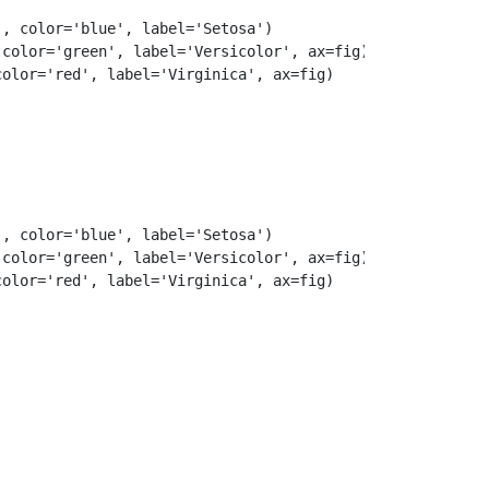
'
,
color
=
'blue'
,
label
=
'Setosa'
)
color
=
'green'
,
label
=
'Versicolor'
,
ax
=
fig
)
color
=
'red'
,
label
=
'Virginica'
,
ax
=
fig
)
'
,
color
=
'blue'
,
label
=
'Setosa'
)
color
=
'green'
,
label
=
'Versicolor'
,
ax
=
fig
)
color
=
'red'
,
label
=
'Virginica'
,
ax
=
fig
)