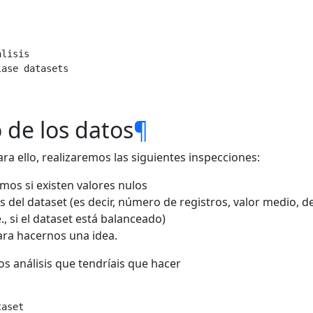
álisis
lase datasets
o de los datos
¶
a ello, realizaremos las siguientes inspecciones:
mos si existen valores nulos
s del dataset (es decir, número de registros, valor medio, de
., si el dataset está balanceado)
ara hacernos una idea.
 análisis que tendríais que hacer
taset