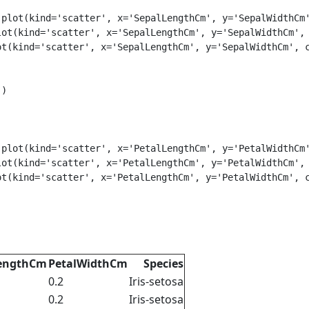
.
plot
(
kind
=
'scatter'
,
x
=
'SepalLengthCm'
,
y
=
'SepalWidthCm
lot
(
kind
=
'scatter'
,
x
=
'SepalLengthCm'
,
y
=
'SepalWidthCm'
,
ot
(
kind
=
'scatter'
,
x
=
'SepalLengthCm'
,
y
=
'SepalWidthCm'
,
'
)
.
plot
(
kind
=
'scatter'
,
x
=
'PetalLengthCm'
,
y
=
'PetalWidthCm
lot
(
kind
=
'scatter'
,
x
=
'PetalLengthCm'
,
y
=
'PetalWidthCm'
,
ot
(
kind
=
'scatter'
,
x
=
'PetalLengthCm'
,
y
=
'PetalWidthCm'
,
LengthCm
PetalWidthCm
Species
0.2
Iris-setosa
0.2
Iris-setosa