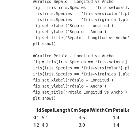
#Grafico Sépalo - Longitud vs Ancho
fig
=
iris
[
iris
.
Species
==
'Iris-setosa'
]
iris
[
iris
.
Species
==
'Iris-versicolor'
]
.
p
iris
[
iris
.
Species
==
'Iris-virginica'
]
.
pl
fig
.
set_xlabel
(
'Sépalo - Longitud'
)
fig
.
set_ylabel
(
'Sépalo - Ancho'
)
fig
.
set_title
(
'Sépalo - Longitud vs Ancho
plt
.
show
()
#Grafico Pétalo - Longitud vs Ancho
fig
=
iris
[
iris
.
Species
==
'Iris-setosa'
]
iris
[
iris
.
Species
==
'Iris-versicolor'
]
.
p
iris
[
iris
.
Species
==
'Iris-virginica'
]
.
pl
fig
.
set_xlabel
(
'Pétalo - Longitud'
)
fig
.
set_ylabel
(
'Pétalo - Ancho'
)
fig
.
set_title
(
'Pétalo Longitud vs Ancho'
)
plt
.
show
()
Id
SepalLengthCm
SepalWidthCm
Petal
0
1
5.1
3.5
1.4
1
2
4.9
3.0
1.4