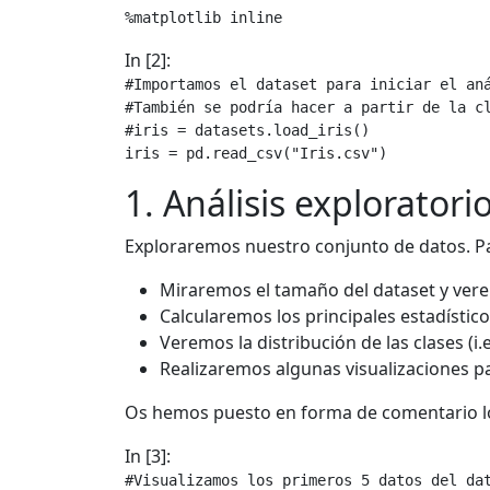
%
matplotlib
In [2]:
#Importamos el dataset para iniciar el an
#También se podría hacer a partir de la c
#iris = datasets.load_iris()
iris
=
pd
.
read_csv
(
"Iris.csv"
)
1. Análisis exploratori
Exploraremos nuestro conjunto de datos. Par
Miraremos el tamaño del dataset y vere
Calcularemos los principales estadístico
Veremos la distribución de las clases (i.e
Realizaremos algunas visualizaciones p
Os hemos puesto en forma de comentario los
In [3]:
#Visualizamos los primeros 5 datos del da