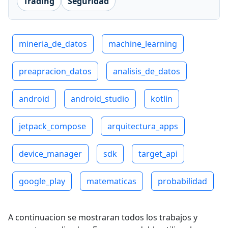
Trading
Seguridad
mineria_de_datos
machine_learning
preapracion_datos
analisis_de_datos
android
android_studio
kotlin
jetpack_compose
arquitectura_apps
device_manager
sdk
target_api
google_play
matematicas
probabilidad
A continuacion se mostraran todos los trabajos y