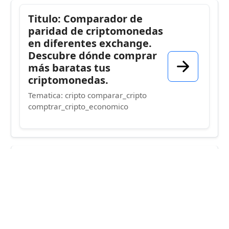
Titulo: Comparador de
paridad de criptomonedas
en diferentes exchange.
Descubre dónde comprar
más baratas tus
criptomonedas.
Tematica: cripto comparar_cripto
comptrar_cripto_economico
Titulo: MongoDB: consultas
en documentos,
agregación, índices y Atlas
Tematica: nosql mongodb documento
json consultas aggregation indices
atlas vector_search